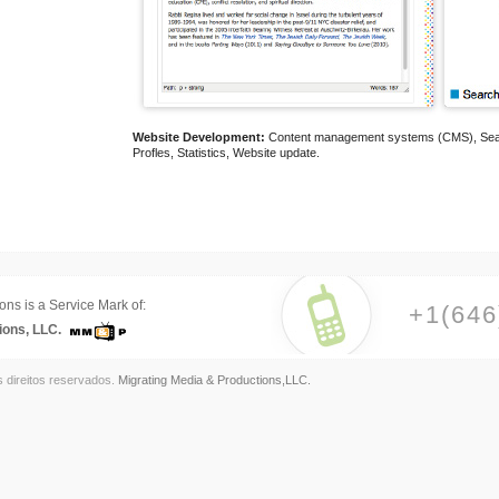
Website Development:
Content management systems (CMS), Search
Profles, Statistics, Website update.
ons is a Service Mark of:
+1(646
ions, LLC.
s direitos reservados.
Migrating Media & Productions,LLC.