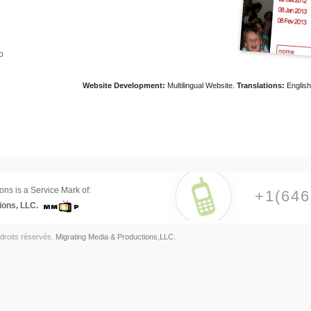
o
Website Development:
Multilingual Website.
Translations:
English
ons is a Service Mark of:
+1(646
ions, LLC.
droits réservés.
Migrating Media & Productions,LLC.