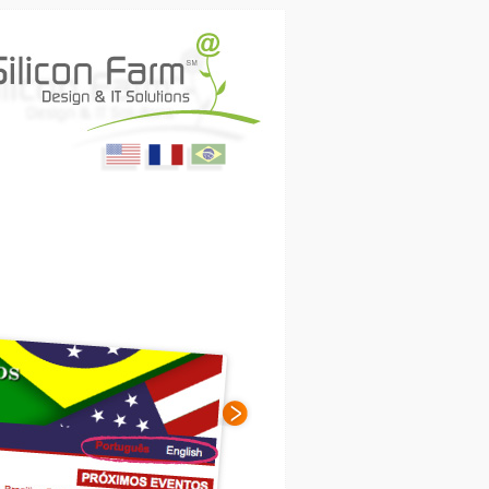
English
Français
Portugues
ing Media & Productions
(USA)
(France)
(Brasil)