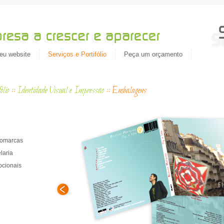
eu website
Serviços e Portifólio
Peça um orçamento
ólio
::
Identidade Visual e Impressão
::
Embalagens
Migrat
gomarcas
laria
ocionais