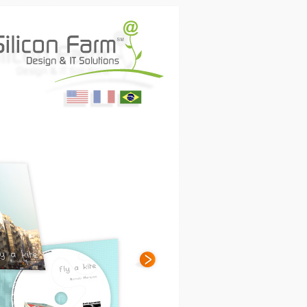
English
Français
Portugues
ing Media & Productions
(USA)
(France)
(Brasil)