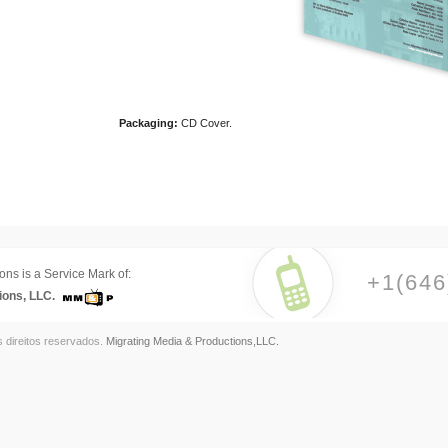
Packaging:
CD Cover.
ons is a Service Mark of:
+1(646
ions, LLC.
s direitos reservados.
Migrating Media & Productions,LLC.