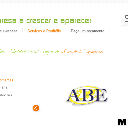
eu website
Serviços e Portifólio
Peça um orçamento
ólio
::
Identidade Visual e Impressão
::
Criação de Logomarcas
Migrat
gomarcas
laria
ocionais