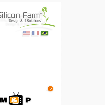
English
Français
Portugues
ing Media & Productions
(USA)
(France)
(Brasil)