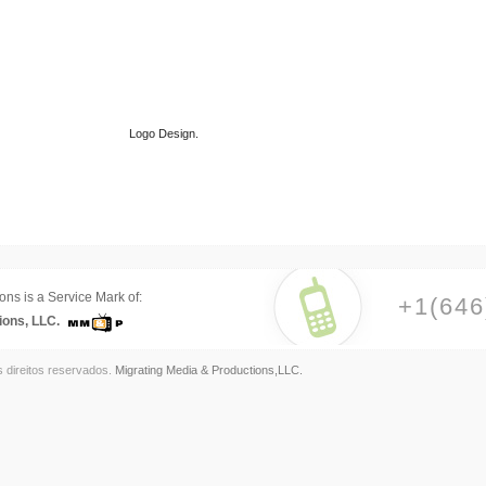
Logo Design.
ons is a Service Mark of:
+1(646
ions, LLC.
s direitos reservados.
Migrating Media & Productions,LLC.